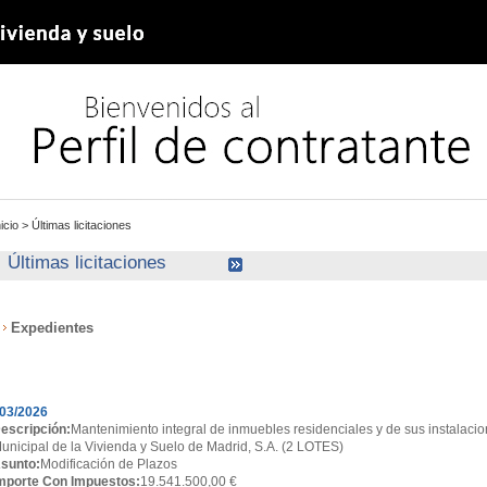
nicio
>
Últimas licitaciones
Últimas licitaciones
Expedientes
xpedientes
03/2026
escripción:
Mantenimiento integral de inmuebles residenciales y de sus instalacio
unicipal de la Vivienda y Suelo de Madrid, S.A. (2 LOTES)
sunto:
Modificación de Plazos
mporte Con Impuestos:
19.541.500,00 €