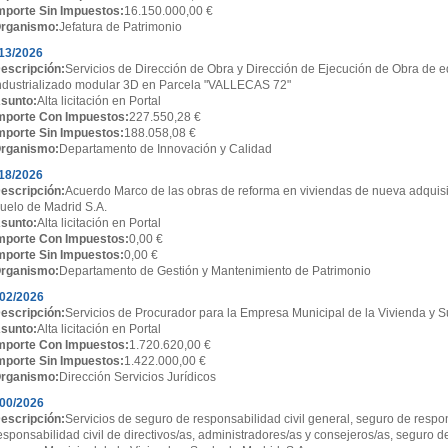
mporte Sin Impuestos:
16.150.000,00 €
rganismo:
Jefatura de Patrimonio
13/2026
escripción:
Servicios de Dirección de Obra y Dirección de Ejecución de Obra de ed
ndustrializado modular 3D en Parcela "VALLECAS 72"
sunto:
Alta licitación en Portal
mporte Con Impuestos:
227.550,28 €
mporte Sin Impuestos:
188.058,08 €
rganismo:
Departamento de Innovación y Calidad
18/2026
escripción:
Acuerdo Marco de las obras de reforma en viviendas de nueva adquisi
uelo de Madrid S.A.
sunto:
Alta licitación en Portal
mporte Con Impuestos:
0,00 €
mporte Sin Impuestos:
0,00 €
rganismo:
Departamento de Gestión y Mantenimiento de Patrimonio
02/2026
escripción:
Servicios de Procurador para la Empresa Municipal de la Vivienda y S
sunto:
Alta licitación en Portal
mporte Con Impuestos:
1.720.620,00 €
mporte Sin Impuestos:
1.422.000,00 €
rganismo:
Dirección Servicios Jurídicos
00/2026
escripción:
Servicios de seguro de responsabilidad civil general, seguro de respon
esponsabilidad civil de directivos/as, administradores/as y consejeros/as, seguro d