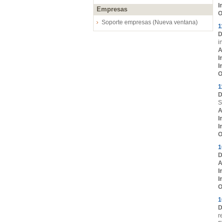
I
Empresas
O
Soporte empresas (Nueva ventana)
1
D
i
A
I
I
O
1
D
S
A
I
I
O
1
D
A
I
I
O
1
D
r