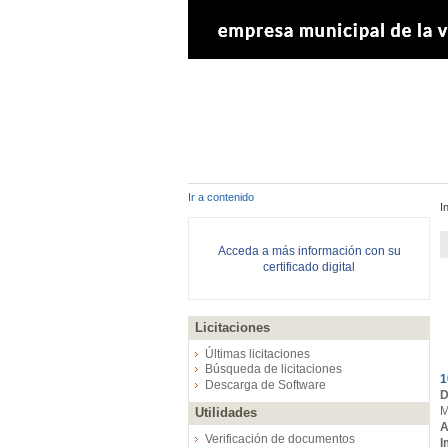
Ir a contenido
I
Acceda a más información con su
certificado digital
Licitaciones
E
Últimas licitaciones
Búsqueda de licitaciones
1
Descarga de Software
D
M
Utilidades
A
Verificación de documentos
I