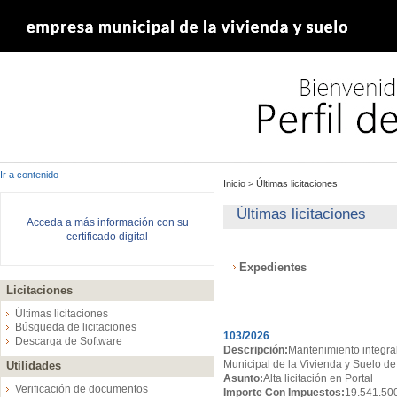
Ir a contenido
Inicio
>
Últimas licitaciones
Últimas licitaciones
Acceda a más información con su
certificado digital
Expedientes
Licitaciones
Expedientes
Últimas licitaciones
Búsqueda de licitaciones
103/2026
Descarga de Software
Descripción:
Mantenimiento integral
Municipal de la Vivienda y Suelo de
Utilidades
Asunto:
Alta licitación en Portal
Verificación de documentos
Importe Con Impuestos:
19.541.50