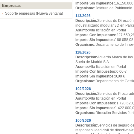
Importe Sin Impuestos:
16.150.000
Empresas
Organismo:
Jefatura de Patrimonio
Soporte empresas (Nueva ventana)
113/2026
Descripción:
Servicios de Dirección
industrializado modular 3D en Par
Asunto:
Alta licitación en Portal
Importe Con Impuestos:
227.550,2
Importe Sin Impuestos:
188.058,08
Organismo:
Departamento de Innov
118/2026
Descripción:
Acuerdo Marco de las 
Suelo de Madrid S.A.
Asunto:
Alta licitación en Portal
Importe Con Impuestos:
0,00 €
Importe Sin Impuestos:
0,00 €
Organismo:
Departamento de Gesti
102/2026
Descripción:
Servicios de Procurado
Asunto:
Alta licitación en Portal
Importe Con Impuestos:
1.720.620,
Importe Sin Impuestos:
1.422.000,
Organismo:
Dirección Servicios Jur
100/2026
Descripción:
Servicios de seguro de
responsabilidad civil de directivos/