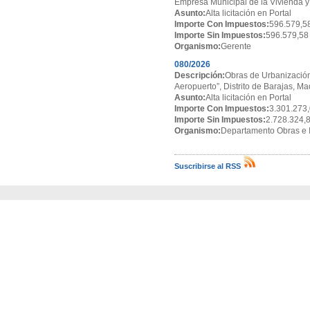
Empresa Municipal de la Vivienda y
Asunto:
Alta licitación en Portal
Importe Con Impuestos:
596.579,5
Importe Sin Impuestos:
596.579,58
Organismo:
Gerente
080/2026
Descripción:
Obras de Urbanización
Aeropuerto”, Distrito de Barajas, Ma
Asunto:
Alta licitación en Portal
Importe Con Impuestos:
3.301.273,
Importe Sin Impuestos:
2.728.324,
Organismo:
Departamento Obras e I
Suscribirse al RSS