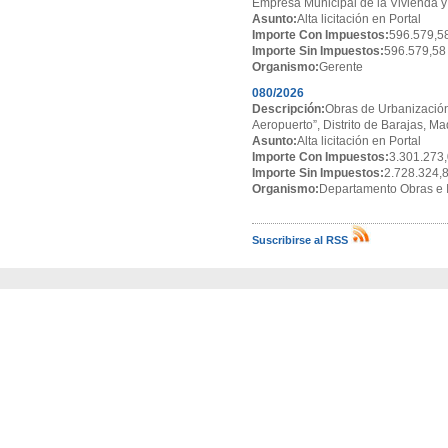
Empresa Municipal de la Vivienda y
Asunto:
Alta licitación en Portal
Importe Con Impuestos:
596.579,5
Importe Sin Impuestos:
596.579,58
Organismo:
Gerente
080/2026
Descripción:
Obras de Urbanización
Aeropuerto”, Distrito de Barajas, Ma
Asunto:
Alta licitación en Portal
Importe Con Impuestos:
3.301.273,
Importe Sin Impuestos:
2.728.324,
Organismo:
Departamento Obras e I
Suscribirse al RSS