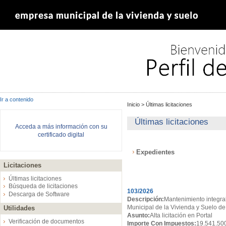
Ir a contenido
Inicio
>
Últimas licitaciones
Últimas licitaciones
Acceda a más información con su
certificado digital
Expedientes
Licitaciones
Expedientes
Últimas licitaciones
Búsqueda de licitaciones
103/2026
Descarga de Software
Descripción:
Mantenimiento integral
Municipal de la Vivienda y Suelo de
Utilidades
Asunto:
Alta licitación en Portal
Verificación de documentos
Importe Con Impuestos:
19.541.50