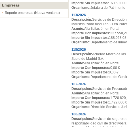
Importe Sin Impuestos:
16.150.000
Empresas
Organismo:
Jefatura de Patrimonio
Soporte empresas (Nueva ventana)
113/2026
Descripción:
Servicios de Dirección
industrializado modular 3D en Par
Asunto:
Alta licitación en Portal
Importe Con Impuestos:
227.550,2
Importe Sin Impuestos:
188.058,08
Organismo:
Departamento de Innov
118/2026
Descripción:
Acuerdo Marco de las 
Suelo de Madrid S.A.
Asunto:
Alta licitación en Portal
Importe Con Impuestos:
0,00 €
Importe Sin Impuestos:
0,00 €
Organismo:
Departamento de Gesti
102/2026
Descripción:
Servicios de Procurado
Asunto:
Alta licitación en Portal
Importe Con Impuestos:
1.720.620,
Importe Sin Impuestos:
1.422.000,
Organismo:
Dirección Servicios Jur
100/2026
Descripción:
Servicios de seguro de
responsabilidad civil de directivos/