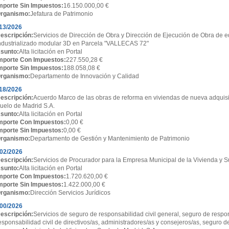
mporte Sin Impuestos:
16.150.000,00 €
rganismo:
Jefatura de Patrimonio
13/2026
escripción:
Servicios de Dirección de Obra y Dirección de Ejecución de Obra de ed
ndustrializado modular 3D en Parcela "VALLECAS 72"
sunto:
Alta licitación en Portal
mporte Con Impuestos:
227.550,28 €
mporte Sin Impuestos:
188.058,08 €
rganismo:
Departamento de Innovación y Calidad
18/2026
escripción:
Acuerdo Marco de las obras de reforma en viviendas de nueva adquisi
uelo de Madrid S.A.
sunto:
Alta licitación en Portal
mporte Con Impuestos:
0,00 €
mporte Sin Impuestos:
0,00 €
rganismo:
Departamento de Gestión y Mantenimiento de Patrimonio
02/2026
escripción:
Servicios de Procurador para la Empresa Municipal de la Vivienda y S
sunto:
Alta licitación en Portal
mporte Con Impuestos:
1.720.620,00 €
mporte Sin Impuestos:
1.422.000,00 €
rganismo:
Dirección Servicios Jurídicos
00/2026
escripción:
Servicios de seguro de responsabilidad civil general, seguro de respon
esponsabilidad civil de directivos/as, administradores/as y consejeros/as, seguro d