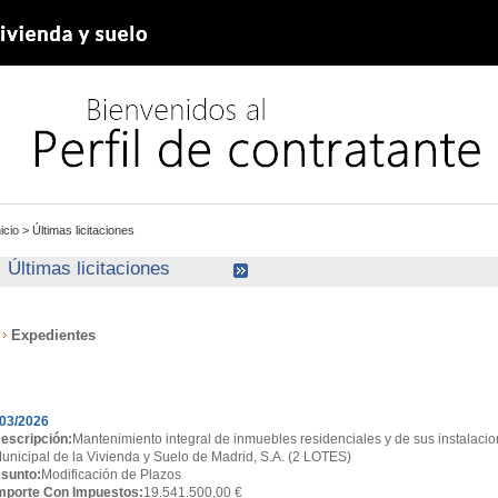
nicio
>
Últimas licitaciones
Últimas licitaciones
Expedientes
xpedientes
03/2026
escripción:
Mantenimiento integral de inmuebles residenciales y de sus instalacio
unicipal de la Vivienda y Suelo de Madrid, S.A. (2 LOTES)
sunto:
Modificación de Plazos
mporte Con Impuestos:
19.541.500,00 €