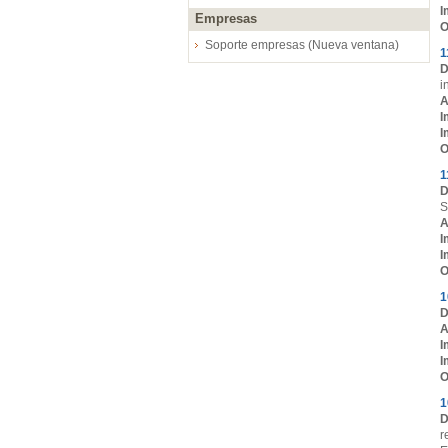
I
Empresas
O
Soporte empresas (Nueva ventana)
1
D
i
A
I
I
O
1
D
S
A
I
I
O
1
D
A
I
I
O
1
D
r