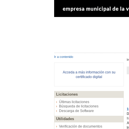
Ir a contenido
I
Acceda a más información con su
certificado digital
Licitaciones
E
Últimas licitaciones
Búsqueda de licitaciones
1
Descarga de Software
D
M
Utilidades
A
Verificación de documentos
I