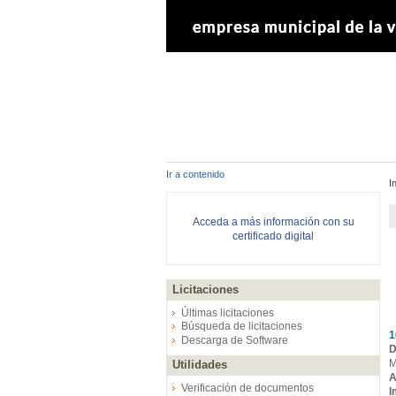
Ir a contenido
I
Acceda a más información con su
certificado digital
Licitaciones
E
Últimas licitaciones
Búsqueda de licitaciones
1
Descarga de Software
D
M
Utilidades
A
Verificación de documentos
I