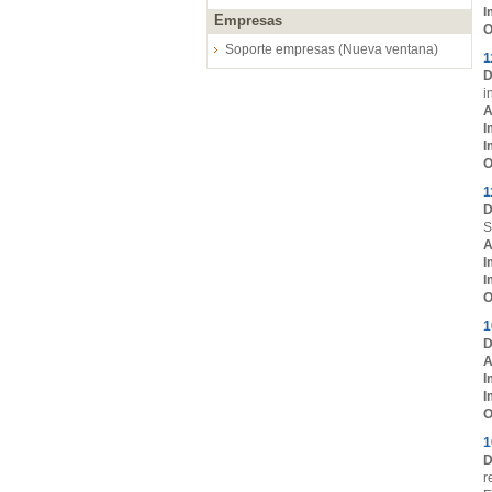
I
Empresas
O
Soporte empresas (Nueva ventana)
1
D
i
A
I
I
O
1
D
S
A
I
I
O
1
D
A
I
I
O
1
D
r