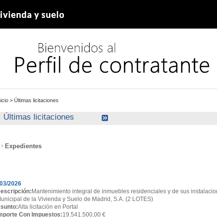
nicio
>
Últimas licitaciones
Últimas licitaciones
Expedientes
xpedientes
03/2026
escripción:
Mantenimiento integral de inmuebles residenciales y de sus instalacio
unicipal de la Vivienda y Suelo de Madrid, S.A. (2 LOTES)
sunto:
Alta licitación en Portal
mporte Con Impuestos:
19.541.500,00 €