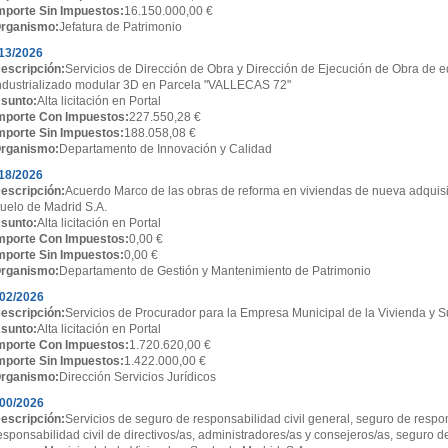
mporte Sin Impuestos:
16.150.000,00 €
rganismo:
Jefatura de Patrimonio
13/2026
escripción:
Servicios de Dirección de Obra y Dirección de Ejecución de Obra de ed
ndustrializado modular 3D en Parcela "VALLECAS 72"
sunto:
Alta licitación en Portal
mporte Con Impuestos:
227.550,28 €
mporte Sin Impuestos:
188.058,08 €
rganismo:
Departamento de Innovación y Calidad
18/2026
escripción:
Acuerdo Marco de las obras de reforma en viviendas de nueva adquisi
uelo de Madrid S.A.
sunto:
Alta licitación en Portal
mporte Con Impuestos:
0,00 €
mporte Sin Impuestos:
0,00 €
rganismo:
Departamento de Gestión y Mantenimiento de Patrimonio
02/2026
escripción:
Servicios de Procurador para la Empresa Municipal de la Vivienda y S
sunto:
Alta licitación en Portal
mporte Con Impuestos:
1.720.620,00 €
mporte Sin Impuestos:
1.422.000,00 €
rganismo:
Dirección Servicios Jurídicos
00/2026
escripción:
Servicios de seguro de responsabilidad civil general, seguro de respon
esponsabilidad civil de directivos/as, administradores/as y consejeros/as, seguro d