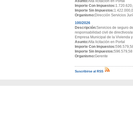
Asunto:
Alta licitación en Portal
Importe Con Impuestos:
1.720.620,
Importe Sin Impuestos:
1.422.000,
Organismo:
Dirección Servicios Jur
100/2026
Descripción:
Servicios de seguro de
responsabilidad civil de directivos/
Empresa Municipal de la Vivienda y
Asunto:
Alta licitación en Portal
Importe Con Impuestos:
596.579,5
Importe Sin Impuestos:
596.579,58
Organismo:
Gerente
Suscribirse al RSS