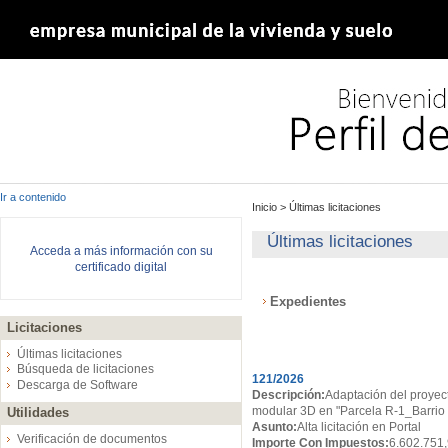
Ir a contenido
Inicio
>
Últimas licitaciones
Últimas licitaciones
Acceda a más información con su
certificado digital
Expedientes
Licitaciones
Expedientes
Últimas licitaciones
Búsqueda de licitaciones
121/2026
Descarga de Software
Descripción:
Adaptación del proyect
modular 3D en "Parcela R-1_Barrio d
Utilidades
Asunto:
Alta licitación en Portal
Verificación de documentos
Importe Con Impuestos:
6.602.751,