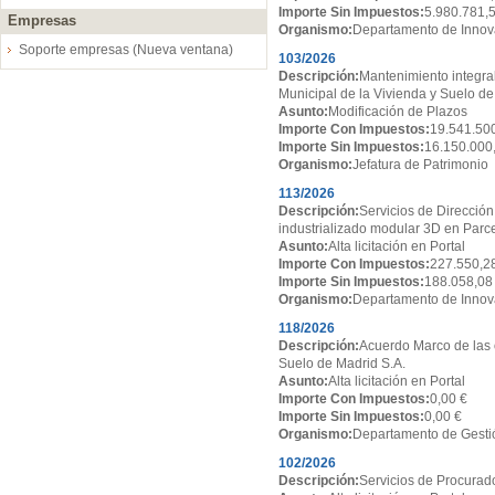
Importe Sin Impuestos:
5.980.781,
Empresas
Organismo:
Departamento de Innov
Soporte empresas (Nueva ventana)
103/2026
Descripción:
Mantenimiento integral
Municipal de la Vivienda y Suelo de
Asunto:
Modificación de Plazos
Importe Con Impuestos:
19.541.50
Importe Sin Impuestos:
16.150.000
Organismo:
Jefatura de Patrimonio
113/2026
Descripción:
Servicios de Dirección
industrializado modular 3D en Par
Asunto:
Alta licitación en Portal
Importe Con Impuestos:
227.550,2
Importe Sin Impuestos:
188.058,08
Organismo:
Departamento de Innov
118/2026
Descripción:
Acuerdo Marco de las 
Suelo de Madrid S.A.
Asunto:
Alta licitación en Portal
Importe Con Impuestos:
0,00 €
Importe Sin Impuestos:
0,00 €
Organismo:
Departamento de Gesti
102/2026
Descripción:
Servicios de Procurado