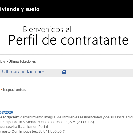
nicio
>
Últimas licitaciones
Últimas licitaciones
Expedientes
xpedientes
03/2026
escripción:
Mantenimiento integral de inmuebles residenciales y de sus instalacio
unicipal de la Vivienda y Suelo de Madrid, S.A. (2 LOTES)
sunto:
Alta licitación en Portal
mporte Con Impuestos:
19.541.500,00 €