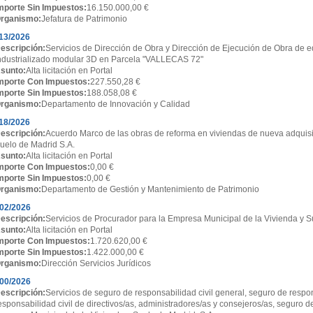
mporte Sin Impuestos:
16.150.000,00 €
rganismo:
Jefatura de Patrimonio
13/2026
escripción:
Servicios de Dirección de Obra y Dirección de Ejecución de Obra de ed
ndustrializado modular 3D en Parcela "VALLECAS 72"
sunto:
Alta licitación en Portal
mporte Con Impuestos:
227.550,28 €
mporte Sin Impuestos:
188.058,08 €
rganismo:
Departamento de Innovación y Calidad
18/2026
escripción:
Acuerdo Marco de las obras de reforma en viviendas de nueva adquisi
uelo de Madrid S.A.
sunto:
Alta licitación en Portal
mporte Con Impuestos:
0,00 €
mporte Sin Impuestos:
0,00 €
rganismo:
Departamento de Gestión y Mantenimiento de Patrimonio
02/2026
escripción:
Servicios de Procurador para la Empresa Municipal de la Vivienda y S
sunto:
Alta licitación en Portal
mporte Con Impuestos:
1.720.620,00 €
mporte Sin Impuestos:
1.422.000,00 €
rganismo:
Dirección Servicios Jurídicos
00/2026
escripción:
Servicios de seguro de responsabilidad civil general, seguro de respon
esponsabilidad civil de directivos/as, administradores/as y consejeros/as, seguro d