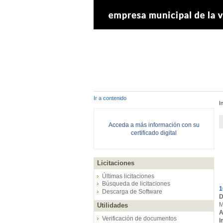
Ir a contenido
I
Acceda a más información con su
certificado digital
Licitaciones
E
Últimas licitaciones
Búsqueda de licitaciones
1
Descarga de Software
D
M
Utilidades
A
Verificación de documentos
I