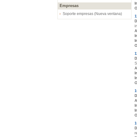
I
Empresas
O
Soporte empresas (Nueva ventana)
1
D
i
A
I
I
O
1
D
S
A
I
I
O
1
D
A
I
I
O
1
D
r