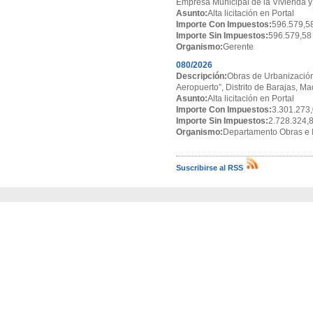
Empresa Municipal de la Vivienda y
Asunto:
Alta licitación en Portal
Importe Con Impuestos:
596.579,5
Importe Sin Impuestos:
596.579,58
Organismo:
Gerente
080/2026
Descripción:
Obras de Urbanización
Aeropuerto”, Distrito de Barajas, Ma
Asunto:
Alta licitación en Portal
Importe Con Impuestos:
3.301.273,
Importe Sin Impuestos:
2.728.324,
Organismo:
Departamento Obras e I
Suscribirse al RSS