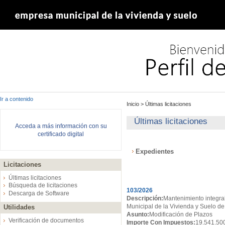
Ir a contenido
Inicio
>
Últimas licitaciones
Últimas licitaciones
Acceda a más información con su
certificado digital
Expedientes
Licitaciones
Expedientes
Últimas licitaciones
Búsqueda de licitaciones
103/2026
Descarga de Software
Descripción:
Mantenimiento integral
Municipal de la Vivienda y Suelo de
Utilidades
Asunto:
Modificación de Plazos
Verificación de documentos
Importe Con Impuestos:
19.541.50