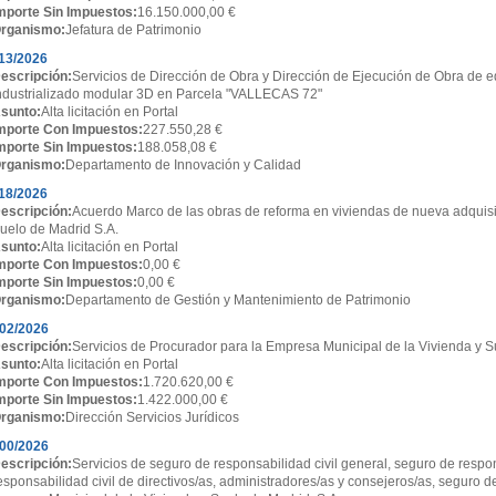
mporte Sin Impuestos:
16.150.000,00 €
rganismo:
Jefatura de Patrimonio
13/2026
escripción:
Servicios de Dirección de Obra y Dirección de Ejecución de Obra de ed
ndustrializado modular 3D en Parcela "VALLECAS 72"
sunto:
Alta licitación en Portal
mporte Con Impuestos:
227.550,28 €
mporte Sin Impuestos:
188.058,08 €
rganismo:
Departamento de Innovación y Calidad
18/2026
escripción:
Acuerdo Marco de las obras de reforma en viviendas de nueva adquisi
uelo de Madrid S.A.
sunto:
Alta licitación en Portal
mporte Con Impuestos:
0,00 €
mporte Sin Impuestos:
0,00 €
rganismo:
Departamento de Gestión y Mantenimiento de Patrimonio
02/2026
escripción:
Servicios de Procurador para la Empresa Municipal de la Vivienda y S
sunto:
Alta licitación en Portal
mporte Con Impuestos:
1.720.620,00 €
mporte Sin Impuestos:
1.422.000,00 €
rganismo:
Dirección Servicios Jurídicos
00/2026
escripción:
Servicios de seguro de responsabilidad civil general, seguro de respon
esponsabilidad civil de directivos/as, administradores/as y consejeros/as, seguro d