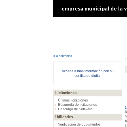
Ir a contenido
I
Acceda a más información con su
certificado digital
Licitaciones
E
Últimas licitaciones
Búsqueda de licitaciones
1
Descarga de Software
D
M
Utilidades
A
Verificación de documentos
I