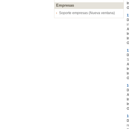
I
Empresas
O
Soporte empresas (Nueva ventana)
1
D
i
A
I
I
O
1
D
S
A
I
I
O
1
D
A
I
I
O
1
D
r