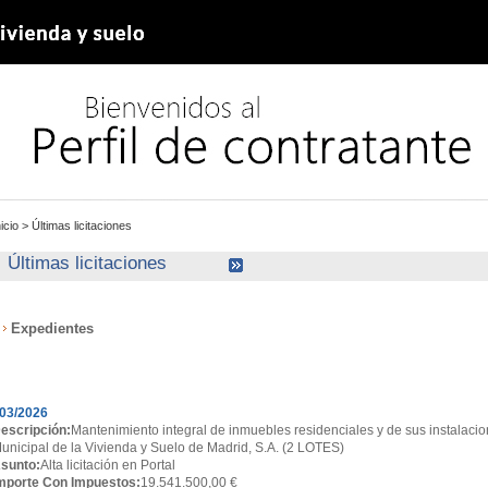
nicio
>
Últimas licitaciones
Últimas licitaciones
Expedientes
xpedientes
03/2026
escripción:
Mantenimiento integral de inmuebles residenciales y de sus instalacio
unicipal de la Vivienda y Suelo de Madrid, S.A. (2 LOTES)
sunto:
Alta licitación en Portal
mporte Con Impuestos:
19.541.500,00 €