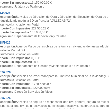
mporte Sin Impuestos:
16.150.000,00 €
rganismo:
Jefatura de Patrimonio
13/2026
escripción:
Servicios de Dirección de Obra y Dirección de Ejecución de Obra de ed
ndustrializado modular 3D en Parcela "VALLECAS 72"
sunto:
Alta licitación en Portal
mporte Con Impuestos:
227.550,28 €
mporte Sin Impuestos:
188.058,08 €
rganismo:
Departamento de Innovación y Calidad
18/2026
escripción:
Acuerdo Marco de las obras de reforma en viviendas de nueva adquisi
uelo de Madrid S.A.
sunto:
Alta licitación en Portal
mporte Con Impuestos:
0,00 €
mporte Sin Impuestos:
0,00 €
rganismo:
Departamento de Gestión y Mantenimiento de Patrimonio
02/2026
escripción:
Servicios de Procurador para la Empresa Municipal de la Vivienda y S
sunto:
Alta licitación en Portal
mporte Con Impuestos:
1.720.620,00 €
mporte Sin Impuestos:
1.422.000,00 €
rganismo:
Dirección Servicios Jurídicos
00/2026
escripción:
Servicios de seguro de responsabilidad civil general, seguro de respon
esponsabilidad civil de directivos/as, administradores/as y consejeros/as, seguro d