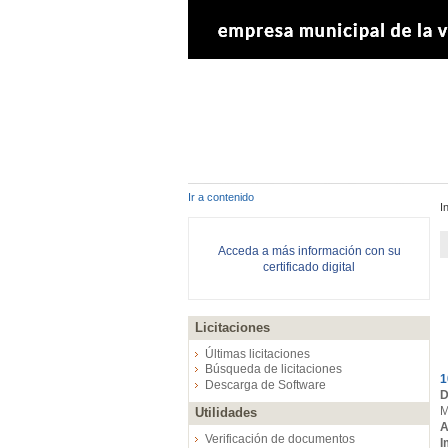
Ir a contenido
I
Acceda a más información con su
certificado digital
Licitaciones
E
Últimas licitaciones
Búsqueda de licitaciones
1
Descarga de Software
D
M
Utilidades
A
Verificación de documentos
I