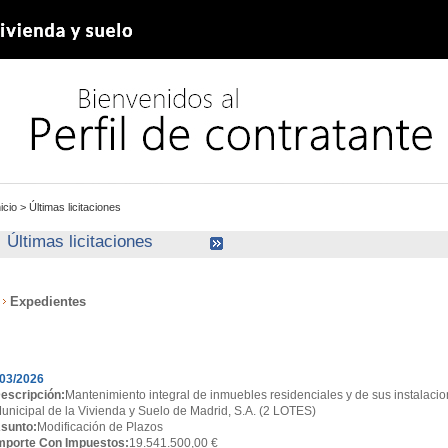
nicio
>
Últimas licitaciones
Últimas licitaciones
Expedientes
xpedientes
03/2026
escripción:
Mantenimiento integral de inmuebles residenciales y de sus instalacio
unicipal de la Vivienda y Suelo de Madrid, S.A. (2 LOTES)
sunto:
Modificación de Plazos
mporte Con Impuestos:
19.541.500,00 €