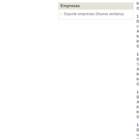
I
Empresas
O
Soporte empresas (Nueva ventana)
1
D
i
A
I
I
O
1
D
S
A
I
I
O
1
D
A
I
I
O
1
D
r