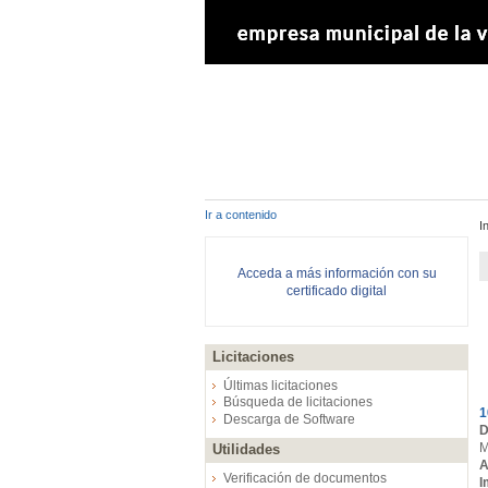
Ir a contenido
I
Acceda a más información con su
certificado digital
Licitaciones
E
Últimas licitaciones
Búsqueda de licitaciones
1
Descarga de Software
D
M
Utilidades
A
Verificación de documentos
I