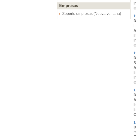
I
Empresas
O
Soporte empresas (Nueva ventana)
1
D
i
A
I
I
O
1
D
S
A
I
I
O
1
D
A
I
I
O
1
D
r