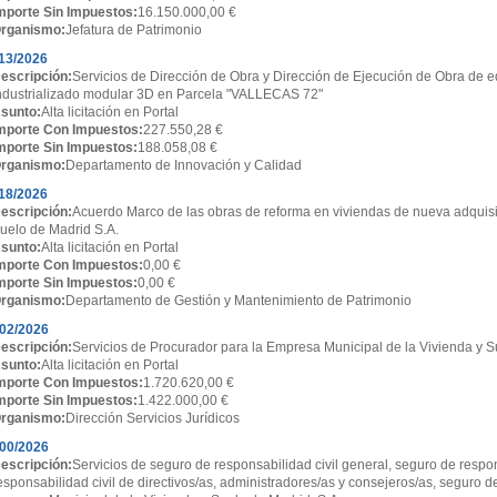
mporte Sin Impuestos:
16.150.000,00 €
rganismo:
Jefatura de Patrimonio
13/2026
escripción:
Servicios de Dirección de Obra y Dirección de Ejecución de Obra de ed
ndustrializado modular 3D en Parcela "VALLECAS 72"
sunto:
Alta licitación en Portal
mporte Con Impuestos:
227.550,28 €
mporte Sin Impuestos:
188.058,08 €
rganismo:
Departamento de Innovación y Calidad
18/2026
escripción:
Acuerdo Marco de las obras de reforma en viviendas de nueva adquisi
uelo de Madrid S.A.
sunto:
Alta licitación en Portal
mporte Con Impuestos:
0,00 €
mporte Sin Impuestos:
0,00 €
rganismo:
Departamento de Gestión y Mantenimiento de Patrimonio
02/2026
escripción:
Servicios de Procurador para la Empresa Municipal de la Vivienda y S
sunto:
Alta licitación en Portal
mporte Con Impuestos:
1.720.620,00 €
mporte Sin Impuestos:
1.422.000,00 €
rganismo:
Dirección Servicios Jurídicos
00/2026
escripción:
Servicios de seguro de responsabilidad civil general, seguro de respon
esponsabilidad civil de directivos/as, administradores/as y consejeros/as, seguro d