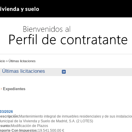
nicio
>
Últimas licitaciones
Últimas licitaciones
Expedientes
xpedientes
03/2026
escripción:
Mantenimiento integral de inmuebles residenciales y de sus instalacio
unicipal de la Vivienda y Suelo de Madrid, S.A. (2 LOTES)
sunto:
Modificación de Plazos
mporte Con Impuestos:
19.541.500,00 €