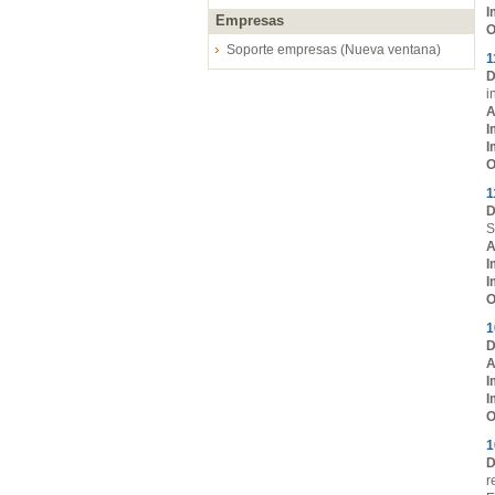
I
Empresas
O
Soporte empresas (Nueva ventana)
1
D
i
A
I
I
O
1
D
S
A
I
I
O
1
D
A
I
I
O
1
D
r