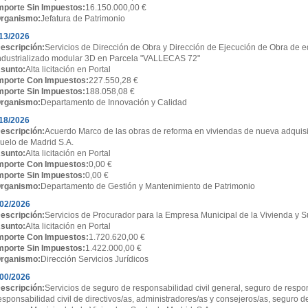
mporte Sin Impuestos:
16.150.000,00 €
rganismo:
Jefatura de Patrimonio
13/2026
escripción:
Servicios de Dirección de Obra y Dirección de Ejecución de Obra de ed
ndustrializado modular 3D en Parcela "VALLECAS 72"
sunto:
Alta licitación en Portal
mporte Con Impuestos:
227.550,28 €
mporte Sin Impuestos:
188.058,08 €
rganismo:
Departamento de Innovación y Calidad
18/2026
escripción:
Acuerdo Marco de las obras de reforma en viviendas de nueva adquisi
uelo de Madrid S.A.
sunto:
Alta licitación en Portal
mporte Con Impuestos:
0,00 €
mporte Sin Impuestos:
0,00 €
rganismo:
Departamento de Gestión y Mantenimiento de Patrimonio
02/2026
escripción:
Servicios de Procurador para la Empresa Municipal de la Vivienda y S
sunto:
Alta licitación en Portal
mporte Con Impuestos:
1.720.620,00 €
mporte Sin Impuestos:
1.422.000,00 €
rganismo:
Dirección Servicios Jurídicos
00/2026
escripción:
Servicios de seguro de responsabilidad civil general, seguro de respon
esponsabilidad civil de directivos/as, administradores/as y consejeros/as, seguro d