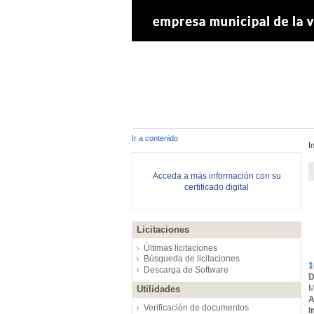
Ir a contenido
I
Acceda a más información con su
certificado digital
Licitaciones
E
Últimas licitaciones
Búsqueda de licitaciones
1
Descarga de Software
D
M
Utilidades
A
Verificación de documentos
I