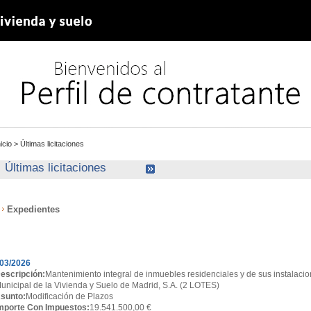
nicio
>
Últimas licitaciones
Últimas licitaciones
Expedientes
xpedientes
03/2026
escripción:
Mantenimiento integral de inmuebles residenciales y de sus instalacio
unicipal de la Vivienda y Suelo de Madrid, S.A. (2 LOTES)
sunto:
Modificación de Plazos
mporte Con Impuestos:
19.541.500,00 €