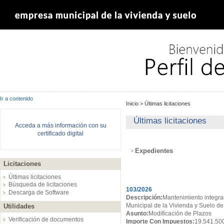
Ir a contenido
Inicio
>
Últimas licitaciones
Últimas licitaciones
Acceda a más información con su
certificado digital
Expedientes
Licitaciones
Expedientes
Últimas licitaciones
Búsqueda de licitaciones
103/2026
Descarga de Software
Descripción:
Mantenimiento integral
Municipal de la Vivienda y Suelo de
Utilidades
Asunto:
Modificación de Plazos
Verificación de documentos
Importe Con Impuestos:
19.541.50