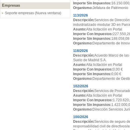
Importe Sin Impuestos:
16.150.000
Empresas
Organismo:
Jefatura de Patrimonio
Soporte empresas (Nueva ventana)
113/2026
Descripción:
Servicios de Dirección
industrializado modular 3D en Par
Asunto:
Alta licitación en Portal
Importe Con Impuestos:
227.550,2
Importe Sin Impuestos:
188.058,08
Organismo:
Departamento de Innov
118/2026
Descripción:
Acuerdo Marco de las 
Suelo de Madrid S.A.
Asunto:
Alta licitación en Portal
Importe Con Impuestos:
0,00 €
Importe Sin Impuestos:
0,00 €
Organismo:
Departamento de Gesti
102/2026
Descripción:
Servicios de Procurado
Asunto:
Alta licitación en Portal
Importe Con Impuestos:
1.720.620,
Importe Sin Impuestos:
1.422.000,
Organismo:
Dirección Servicios Jur
100/2026
Descripción:
Servicios de seguro de
responsabilidad civil de directivos/