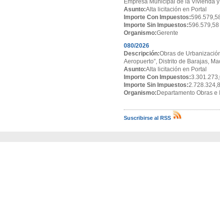
Empresa Municipal de la Vivienda y
Asunto:
Alta licitación en Portal
Importe Con Impuestos:
596.579,5
Importe Sin Impuestos:
596.579,58
Organismo:
Gerente
080/2026
Descripción:
Obras de Urbanización
Aeropuerto”, Distrito de Barajas, Ma
Asunto:
Alta licitación en Portal
Importe Con Impuestos:
3.301.273,
Importe Sin Impuestos:
2.728.324,
Organismo:
Departamento Obras e I
Suscribirse al RSS