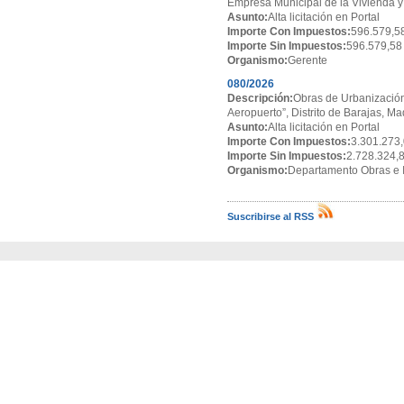
Empresa Municipal de la Vivienda y
Asunto:
Alta licitación en Portal
Importe Con Impuestos:
596.579,5
Importe Sin Impuestos:
596.579,58
Organismo:
Gerente
080/2026
Descripción:
Obras de Urbanización
Aeropuerto”, Distrito de Barajas, Ma
Asunto:
Alta licitación en Portal
Importe Con Impuestos:
3.301.273,
Importe Sin Impuestos:
2.728.324,
Organismo:
Departamento Obras e I
Suscribirse al RSS