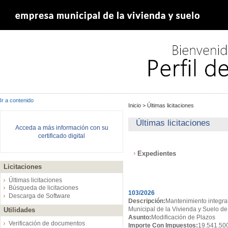
Ir a contenido
Inicio
>
Últimas licitaciones
Últimas licitaciones
Acceda a más información con su
certificado digital
Expedientes
Licitaciones
Expedientes
Últimas licitaciones
Búsqueda de licitaciones
103/2026
Descarga de Software
Descripción:
Mantenimiento integral
Municipal de la Vivienda y Suelo de
Utilidades
Asunto:
Modificación de Plazos
Verificación de documentos
Importe Con Impuestos:
19.541.50