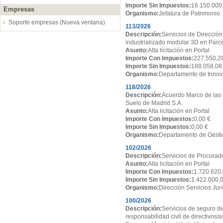
Importe Sin Impuestos:
16.150.000
Empresas
Organismo:
Jefatura de Patrimonio
Soporte empresas (Nueva ventana)
113/2026
Descripción:
Servicios de Dirección
industrializado modular 3D en Par
Asunto:
Alta licitación en Portal
Importe Con Impuestos:
227.550,2
Importe Sin Impuestos:
188.058,08
Organismo:
Departamento de Innov
118/2026
Descripción:
Acuerdo Marco de las 
Suelo de Madrid S.A.
Asunto:
Alta licitación en Portal
Importe Con Impuestos:
0,00 €
Importe Sin Impuestos:
0,00 €
Organismo:
Departamento de Gesti
102/2026
Descripción:
Servicios de Procurado
Asunto:
Alta licitación en Portal
Importe Con Impuestos:
1.720.620,
Importe Sin Impuestos:
1.422.000,
Organismo:
Dirección Servicios Jur
100/2026
Descripción:
Servicios de seguro de
responsabilidad civil de directivos/