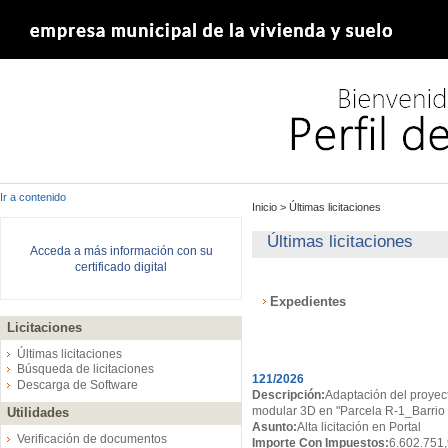
Ir a contenido
Inicio
>
Últimas licitaciones
Últimas licitaciones
Acceda a más información con su
certificado digital
Expedientes
Licitaciones
Expedientes
Últimas licitaciones
Búsqueda de licitaciones
121/2026
Descarga de Software
Descripción:
Adaptación del proyect
modular 3D en "Parcela R-1_Barrio d
Utilidades
Asunto:
Alta licitación en Portal
Verificación de documentos
Importe Con Impuestos:
6.602.751,