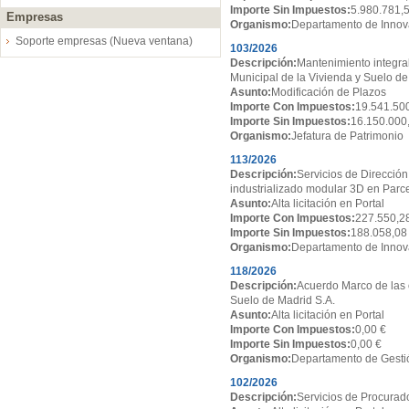
Importe Sin Impuestos:
5.980.781,
Empresas
Organismo:
Departamento de Innov
Soporte empresas (Nueva ventana)
103/2026
Descripción:
Mantenimiento integral
Municipal de la Vivienda y Suelo de
Asunto:
Modificación de Plazos
Importe Con Impuestos:
19.541.50
Importe Sin Impuestos:
16.150.000
Organismo:
Jefatura de Patrimonio
113/2026
Descripción:
Servicios de Dirección
industrializado modular 3D en Par
Asunto:
Alta licitación en Portal
Importe Con Impuestos:
227.550,2
Importe Sin Impuestos:
188.058,08
Organismo:
Departamento de Innov
118/2026
Descripción:
Acuerdo Marco de las 
Suelo de Madrid S.A.
Asunto:
Alta licitación en Portal
Importe Con Impuestos:
0,00 €
Importe Sin Impuestos:
0,00 €
Organismo:
Departamento de Gesti
102/2026
Descripción:
Servicios de Procurado