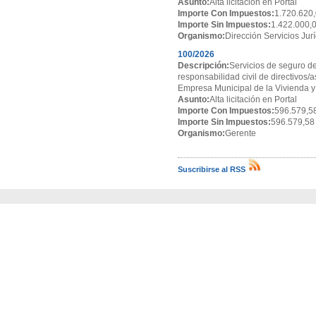
Asunto:
Alta licitación en Portal
Importe Con Impuestos:
1.720.620,
Importe Sin Impuestos:
1.422.000,
Organismo:
Dirección Servicios Jur
100/2026
Descripción:
Servicios de seguro de
responsabilidad civil de directivos/
Empresa Municipal de la Vivienda y
Asunto:
Alta licitación en Portal
Importe Con Impuestos:
596.579,5
Importe Sin Impuestos:
596.579,58
Organismo:
Gerente
Suscribirse al RSS