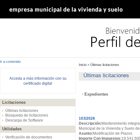
Ir a contenido
Inicio
>
Últimas licitaciones
Últimas licitaciones
Acceda a más información con su
certificado digital
Expedientes
Licitaciones
Expedientes
Últimas licitaciones
Búsqueda de licitaciones
103/2026
Descarga de Software
Descripción:
Mantenimiento integral
Municipal de la Vivienda y Suelo de
Utilidades
Asunto:
Modificación de Plazos
Verificación de documentos
Importe Con Impuestos:
19.541.50