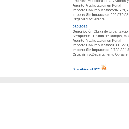
Empresa Municipal de la Vivienda y
Asunto:
Alta licitación en Portal
Importe Con Impuestos:
596.579,5
Importe Sin Impuestos:
596.579,58
Organismo:
Gerente
080/2026
Descripción:
Obras de Urbanización
Aeropuerto”, Distrito de Barajas, Ma
Asunto:
Alta licitación en Portal
Importe Con Impuestos:
3.301.273,
Importe Sin Impuestos:
2.728.324,
Organismo:
Departamento Obras e I
Suscribirse al RSS